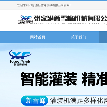
欢迎来到:张家港新雪峰机械有限公司官网！
网站首页
关于我们