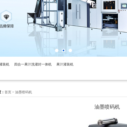
料灌装机
四合一果汁洗灌封一体机
果汁灌装机
置：
首页
> 油墨喷码机
油墨喷码机