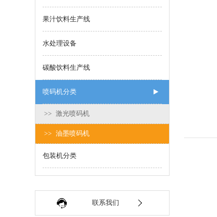
果汁饮料生产线
水处理设备
碳酸饮料生产线
喷码机分类
>> 激光喷码机
>> 油墨喷码机
包装机分类
联系我们