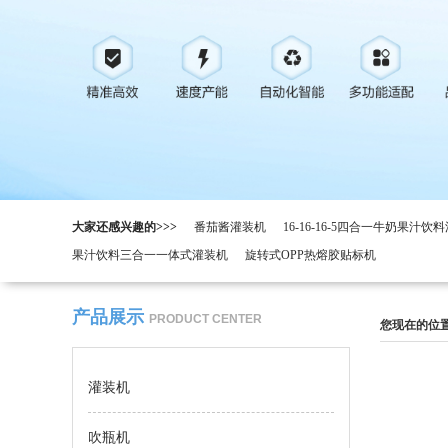
大家还感兴趣的>>>
番茄酱灌装机
16-16-16-5四合一牛奶果汁饮
果汁饮料三合一一体式灌装机
旋转式OPP热熔胶贴标机
产品展示
PRODUCT CENTER
您现在的位
灌装机
吹瓶机