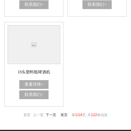
联系我们+
联系我们+
18头塑料瓶啤酒机
查看详情+
联系我们+
首页 上一页
下一页
尾页
第
1/14
页, 共
122
条信息