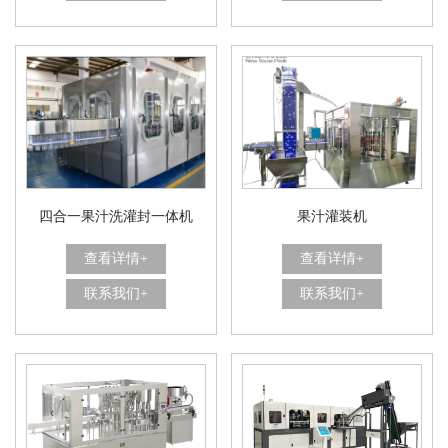
四合一果汁洗灌封一体机
果汁灌装机
查看详情+
查看详情+
联系我们+
联系我们+